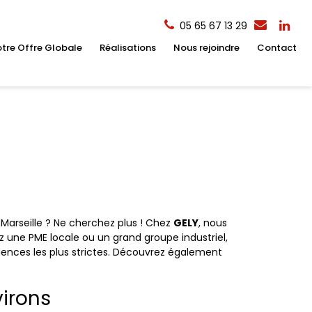
05 65 67 13 29
tre Offre Globale
Réalisations
Nous rejoindre
Contact
 Marseille ? Ne cherchez plus ! Chez
GELY
, nous
z une PME locale ou un grand groupe industriel,
gences les plus strictes. Découvrez également
virons