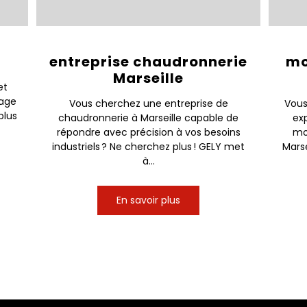
entreprise chaudronnerie
mo
Marseille
et
nage
Vous cherchez une entreprise de
Vous
plus
chaudronnerie à Marseille capable de
ex
répondre avec précision à vos besoins
mo
industriels ? Ne cherchez plus ! GELY met
Marse
à...
En savoir plus