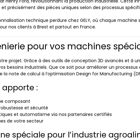
enry Ford, révolutionnant la production industrielle. Cette in
t précisément des pièces uniques selon des processus spécifi
ersonnalisation technique perdure chez GELY, où chaque machine
r nos clients à Brest et partout en France.
ierie pour vos machines spécia
otre projet. Grâce à des outils de conception 3D avancés et à 
s besoins industriels. Que ce soit pour améliorer un processus
de la note de calcul à l’optimisation Design for Manufacturing (D
 apporte :
aque composant
robustesse et sécurité
iques et automatisme via nos partenaires certifiés
ues de votre secteur
e spéciale pour l’industrie agroali