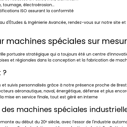
e, tournage, électroérosion...
tifications ISO assurant la conformité
eau d'Études & Ingénierie Avancée, rendez-vous sur notre site e
ur machines spéciales sur mesur
ille portuaire stratégique qui a toujours été un centre d’innovat
ses et régionales dans la conception et la fabrication de mach
 ?
s et suivis personnalisés grâce à notre présence proche de Brest
ecteurs aéronautique, naval, énergétique, défense et plus encor
à la mise en service finale, tout est géré en interne
e des machines spéciales industriell
monte au début du 20ᵉ siècle, avec l’essor de l'industrie autom