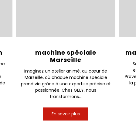
n
machine spéciale
ma
Marseille
rme
S
e
Imaginez un atelier animé, au cœur de
e
Prov
Marseille, où chaque machine spéciale
 de
la 
prend vie grâce à une expertise précise et
passionnée. Chez GELY, nous
transformons...
En savoir plus