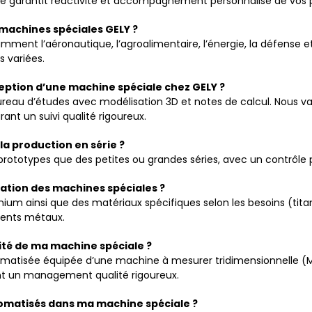
té garantit réactivité et accompagnement personnalisé de vos p
 machines spéciales GELY ?
ment l’aéronautique, l’agroalimentaire, l’énergie, la défense 
s variées.
eption d’une machine spéciale chez GELY ?
reau d’études avec modélisation 3D et notes de calcul. Nous val
ant un suivi qualité rigoureux.
la production en série ?
prototypes que des petites ou grandes séries, avec un contrôle 
ication des machines spéciales ?
uminium ainsi que des matériaux spécifiques selon les besoins (tit
érents métaux.
ité de ma machine spéciale ?
 climatisée équipée d’une machine à mesurer tridimensionnelle 
sant un management qualité rigoureux.
utomatisés dans ma machine spéciale ?