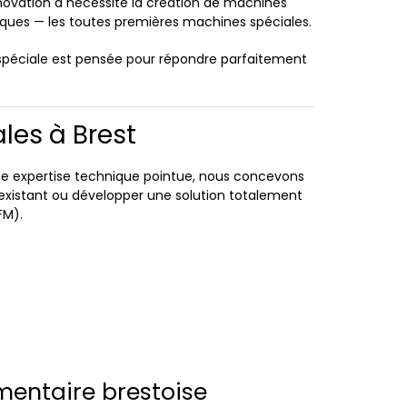
novation a nécessité la création de machines
ques — les toutes premières machines spéciales.
 spéciale est pensée pour répondre parfaitement
les à Brest
une expertise technique pointue, nous concevons
 existant ou développer une solution totalement
FM).
mentaire brestoise