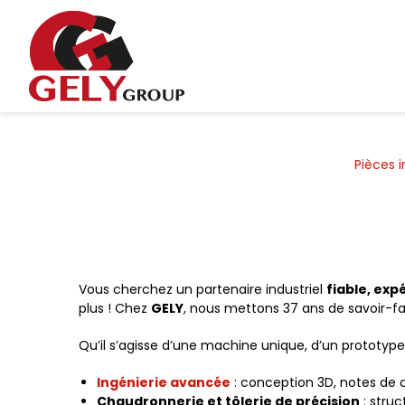
Panneau de gestion des cookies
Pièces i
Vous cherchez un partenaire industriel
fiable, ex
plus ! Chez
GELY
, nous mettons 37 ans de savoir-fair
Qu’il s’agisse d’une machine unique, d’un prototy
Ingénierie avancée
: conception 3D, notes de c
Chaudronnerie et tôlerie de précision
: struc