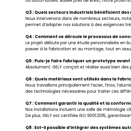
ou automatisés. Basée près de Brest, notre proximi
Q3 : Quels secteurs industriels bénéficient des
Nous intervenons dans de nombreux secteurs, notam
permet d’adapter nos solutions à des exigences trè
Q4 : Comment se déroule le processus de conc
Le projet débute par une étude personnalisée en bu
passer à la fabrication et au montage, tout en assur
Q5 : Puis-je faire fabriquer un prototype avant 
Absolument. GELY conçoit et réalise aussi bien des 
Q6 : Quels matériaux sont utilisés dans la fabr
Nous travaillons principalement l’acier, l’inox, l’al
des technologies nécessaires pour traiter ces diff
Q7 : Comment garantir la qualité et la conform
Nos installations incluent une salle de métrologie
De plus, GELY est certifiée ISO 9001:2015, garantis
Q8 : Est-il possible d’intégrer des systèmes a