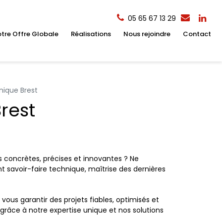
05 65 67 13 29
tre Offre Globale
Réalisations
Nous rejoindre
Contact
ique Brest
rest
s concrètes, précises et innovantes ? Ne
t savoir-faire technique, maîtrise des dernières
us garantir des projets fiables, optimisés et
âce à notre expertise unique et nos solutions