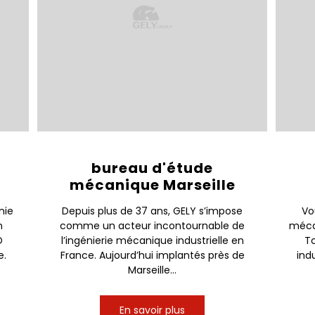
bureau d'étude
mécanique Marseille
nie
Depuis plus de 37 ans, GELY s’impose
Vo
n
comme un acteur incontournable de
mécan
D
l’ingénierie mécanique industrielle en
To
e.
France. Aujourd’hui implantés près de
ind
Marseille...
En savoir plus