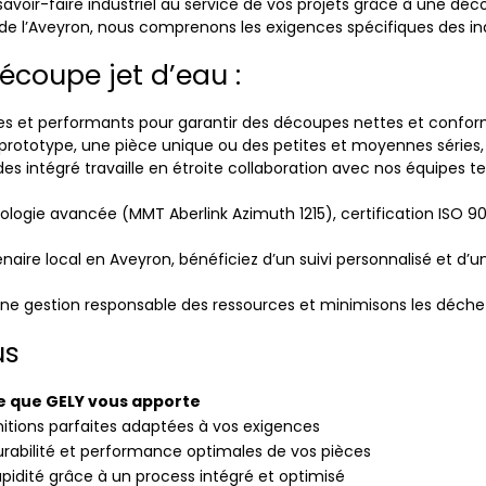
avoir-faire industriel au service de vos projets grâce à une décou
e l’Aveyron, nous comprenons les exigences spécifiques des indu
écoupe jet d’eau :
 et performants pour garantir des découpes nettes et conforme
 prototype, une pièce unique ou des petites et moyennes séries
es intégré travaille en étroite collaboration avec nos équipes t
ologie avancée (MMT Aberlink Azimuth 1215), certification ISO 900
enaire local en Aveyron, bénéficiez d’un suivi personnalisé et d
 une gestion responsable des ressources et minimisons les déche
us
e que GELY vous apporte
nitions parfaites adaptées à vos exigences
rabilité et performance optimales de vos pièces
pidité grâce à un process intégré et optimisé