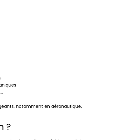
s
caniques
e…
exigeants, notamment en aéronautique,
n ?