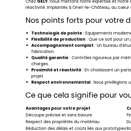
Chez
GELY
, nous mettons notre expertise et notre s
réactivité. Implantés à Onet-le-Château, au cœur d
Nos points forts pour votre d
Technologie de pointe
: Equipements modernes
Flexibilité de production
: Que ce soit pour un
Accompagnement complet
: Un bureau d’étud
fabrication.
Qualité garantie
: Contrôles rigoureux par métr
charges.
Proximité et réactivité
: En choisissant un part
projet.
Respect environnemental
: Nous privilégions
Ce que cela signifie pour vo
Avantages pour votre projet
C
Découpe précise et sans bavure
Fi
Respect des propriétés du matériau
Du
Réduction des délais et coûts liés aux prototypes
Ra