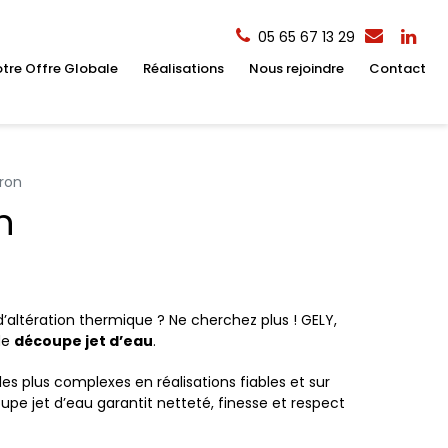
05 65 67 13 29
tre Offre Globale
Réalisations
Nous rejoindre
Contact
ron
n
’altération thermique ? Ne cherchez plus ! GELY,
de
découpe jet d’eau
.
 plus complexes en réalisations fiables et sur
upe jet d’eau garantit netteté, finesse et respect