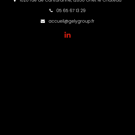
1020 rue de Cantaranne, 12850 Onet le Château
05 65 67 13 29
accueil@gelygroup.fr