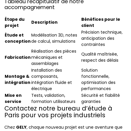
Tableau récapitulatif de notre
accompagnement
Étape du
Bénéfices pour le
Description
projet
client
Précision technique,
Étude et
Modélisation 3D, notes
anticipation des
conception
de calcul, simulations
contraintes
Réalisation des pièces
Qualité maîtrisée,
Fabrication
mécaniques et
respect des délais
assemblages
Installation des
Solution
Montage &
composants,
fonctionnelle,
intégration
intégration fluide et
optimisation des
électrique
performances
Mise en
Tests, validation,
Sécurité et fiabilité
service
formation utilisateurs
garanties
Contactez notre bureau d’étude à
Paris pour vos projets industriels
Chez
GELY
, chaque nouveau projet est une aventure que